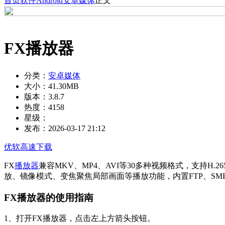
首页
软件
Android
安卓媒体
正文
FX播放器
分类：
安卓媒体
大小：
41.30MB
版本：
3.8.7
热度：
4158
星级：
发布：
2026-03-17 21:12
优软高速下载
FX
播放器
兼容MKV、MP4、AVI等30多种视频格式，支持H
放、镜像模式、变焦聚焦局部画面等播放功能，内置FTP、SMB
FX播放器的使用指南
1、打开FX播放器，点击左上方箭头按钮。