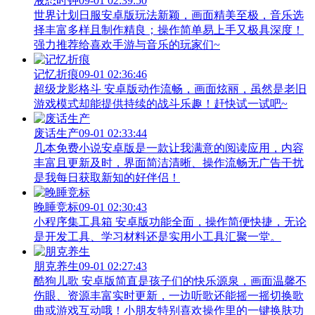
液态时钟
09-01 02:39:50
世界计划日服安卓版玩法新颖，画面精美至极，音乐选
择丰富多样且制作精良；操作简单易上手又极具深度！
强力推荐给喜欢手游与音乐的玩家们~
记忆折痕
09-01 02:36:46
超级龙影格斗 安卓版动作流畅，画面炫丽，虽然是老旧
游戏模式却能提供持续的战斗乐趣！赶快试一试吧~
废话生产
09-01 02:33:44
几本免费小说安卓版是一款让我满意的阅读应用，内容
丰富且更新及时，界面简洁清晰、操作流畅无广告干扰
是我每日获取新知的好伴侣！
晚睡竞标
09-01 02:30:43
小程序集工具箱 安卓版功能全面，操作简便快捷，无论
是开发工具、学习材料还是实用小工具汇聚一堂。
朋克养生
09-01 02:27:43
酷狗儿歌 安卓版简直是孩子们的快乐源泉，画面温馨不
伤眼、资源丰富实时更新，一边听歌还能摇一摇切换歌
曲或游戏互动哦！小朋友特别喜欢操作里的一键换肤功