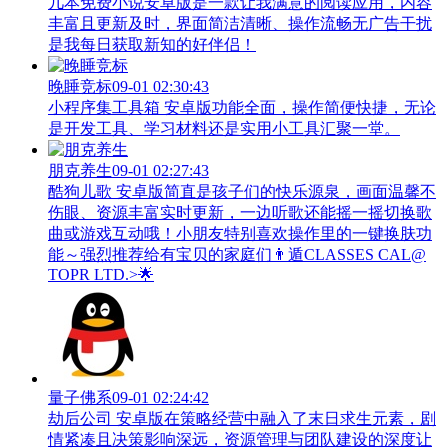
几本免费小说安卓版是一款让我满意的阅读应用，内容
丰富且更新及时，界面简洁清晰、操作流畅无广告干扰
是我每日获取新知的好伴侣！
晚睡竞标
09-01 02:30:43
小程序集工具箱 安卓版功能全面，操作简便快捷，无论
是开发工具、学习材料还是实用小工具汇聚一堂。
朋克养生
09-01 02:27:43
酷狗儿歌 安卓版简直是孩子们的快乐源泉，画面温馨不
伤眼、资源丰富实时更新，一边听歌还能摇一摇切换歌
曲或游戏互动哦！小朋友特别喜欢操作里的一键换肤功
能～强烈推荐给有宝贝的家庭们👨‍遁️CLASSES CAL@
TOPR LTD.>🌟
量子佛系
09-01 02:24:42
劫后公司 安卓版在策略经营中融入了末日求生元素，剧
情紧凑且决策影响深远，资源管理与团队建设的深度让