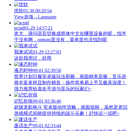
优软
01-30 00:20:54
View‌选项→Language
pcpid
01-29 14:57:21
老大，请问语言切换成简体中文在哪里设备的呢，找半
于没有啊，options里没有，菜单里也没找到呢
我来试试
01-29 12:27:03
这款我用过，好用
液态时钟
09-01 02:39:50
世界计划日服安卓版玩法新颖，画面精美至极，音乐选
择丰富多样且制作精良；操作简单易上手又极具深度！
强力推荐给喜欢手游与音乐的玩家们~
记忆折痕
09-01 02:36:46
超级龙影格斗 安卓版动作流畅，画面炫丽，虽然是老旧
游戏模式却能提供持续的战斗乐趣！赶快试一试吧~
废话生产
09-01 02:33:44