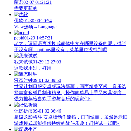
菌君
02-07 01:21:21
需要更新的
优软
01-30 00:20:54
View‌选项→Language
pcpid
01-29 14:57:21
老大，请问语言切换成简体中文在哪里设备的呢，找半
于没有啊，options里没有，菜单里也没找到呢
我来试试
01-29 12:27:03
这款我用过，好用
液态时钟
09-01 02:39:50
世界计划日服安卓版玩法新颖，画面精美至极，音乐选
择丰富多样且制作精良；操作简单易上手又极具深度！
强力推荐给喜欢手游与音乐的玩家们~
记忆折痕
09-01 02:36:46
超级龙影格斗 安卓版动作流畅，画面炫丽，虽然是老旧
游戏模式却能提供持续的战斗乐趣！赶快试一试吧~