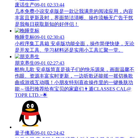
废话生产
09-01 02:33:44
几本免费小说安卓版是一款让我满意的阅读应用，内容
丰富且更新及时，界面简洁清晰、操作流畅无广告干扰
是我每日获取新知的好伴侣！
晚睡竞标
09-01 02:30:43
小程序集工具箱 安卓版功能全面，操作简便快捷，无论
是开发工具、学习材料还是实用小工具汇聚一堂。
朋克养生
09-01 02:27:43
酷狗儿歌 安卓版简直是孩子们的快乐源泉，画面温馨不
伤眼、资源丰富实时更新，一边听歌还能摇一摇切换歌
曲或游戏互动哦！小朋友特别喜欢操作里的一键换肤功
能～强烈推荐给有宝贝的家庭们👨‍遁️CLASSES CAL@
TOPR LTD.>🌟
量子佛系
09-01 02:24:42