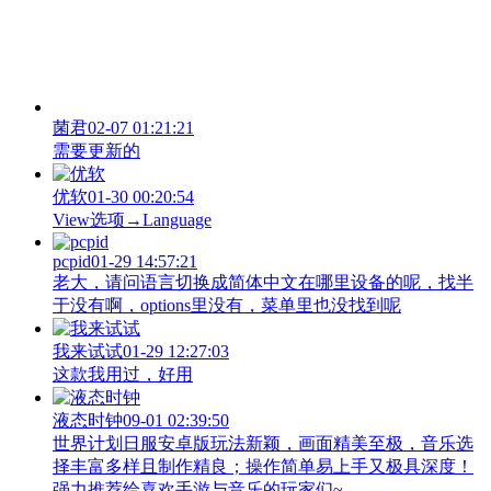
菌君
02-07 01:21:21
需要更新的
优软
01-30 00:20:54
View‌选项→Language
pcpid
01-29 14:57:21
老大，请问语言切换成简体中文在哪里设备的呢，找半
于没有啊，options里没有，菜单里也没找到呢
我来试试
01-29 12:27:03
这款我用过，好用
液态时钟
09-01 02:39:50
世界计划日服安卓版玩法新颖，画面精美至极，音乐选
择丰富多样且制作精良；操作简单易上手又极具深度！
强力推荐给喜欢手游与音乐的玩家们~