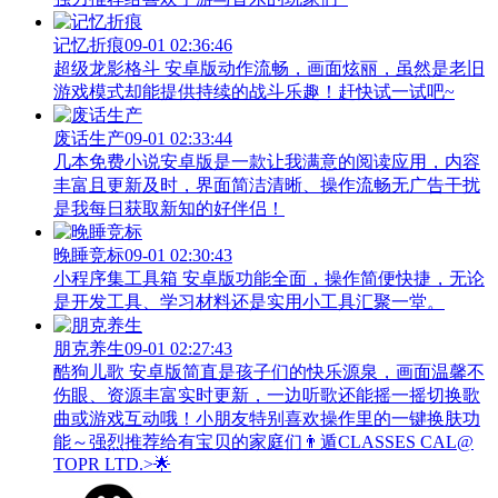
记忆折痕
09-01 02:36:46
超级龙影格斗 安卓版动作流畅，画面炫丽，虽然是老旧
游戏模式却能提供持续的战斗乐趣！赶快试一试吧~
废话生产
09-01 02:33:44
几本免费小说安卓版是一款让我满意的阅读应用，内容
丰富且更新及时，界面简洁清晰、操作流畅无广告干扰
是我每日获取新知的好伴侣！
晚睡竞标
09-01 02:30:43
小程序集工具箱 安卓版功能全面，操作简便快捷，无论
是开发工具、学习材料还是实用小工具汇聚一堂。
朋克养生
09-01 02:27:43
酷狗儿歌 安卓版简直是孩子们的快乐源泉，画面温馨不
伤眼、资源丰富实时更新，一边听歌还能摇一摇切换歌
曲或游戏互动哦！小朋友特别喜欢操作里的一键换肤功
能～强烈推荐给有宝贝的家庭们👨‍遁️CLASSES CAL@
TOPR LTD.>🌟