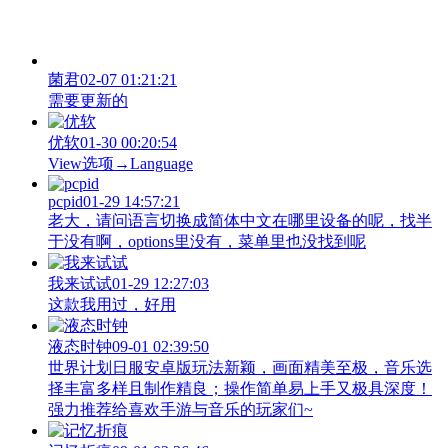
菌君
02-07 01:21:21
需要更新的
优软
01-30 00:20:54
View‌选项→Language
pcpid
01-29 14:57:21
老大，请问语言切换成简体中文在哪里设备的呢，找半
于没有啊，options里没有，菜单里也没找到呢
我来试试
01-29 12:27:03
这款我用过，好用
液态时钟
09-01 02:39:50
世界计划日服安卓版玩法新颖，画面精美至极，音乐选
择丰富多样且制作精良；操作简单易上手又极具深度！
强力推荐给喜欢手游与音乐的玩家们~