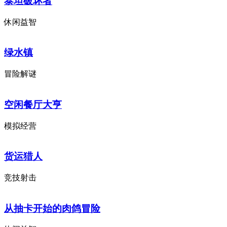
泰坦破坏者
休闲益智
绿水镇
冒险解谜
空闲餐厅大亨
模拟经营
货运猎人
竞技射击
从抽卡开始的肉鸽冒险