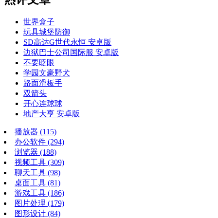
世界盒子
玩具城堡防御
SD高达G世代永恒 安卓版
边狱巴士公司国际服 安卓版
不要眨眼
学园文豪野犬
路面滑板手
双箭头
开心连球球
地产大亨 安卓版
播放器
(115)
办公软件
(294)
浏览器
(188)
视频工具
(309)
聊天工具
(98)
桌面工具
(81)
游戏工具
(186)
图片处理
(179)
图形设计
(84)