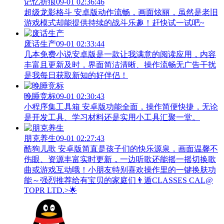
记忆折痕
09-01 02:36:46
超级龙影格斗 安卓版动作流畅，画面炫丽，虽然是老旧
游戏模式却能提供持续的战斗乐趣！赶快试一试吧~
废话生产
09-01 02:33:44
几本免费小说安卓版是一款让我满意的阅读应用，内容
丰富且更新及时，界面简洁清晰、操作流畅无广告干扰
是我每日获取新知的好伴侣！
晚睡竞标
09-01 02:30:43
小程序集工具箱 安卓版功能全面，操作简便快捷，无论
是开发工具、学习材料还是实用小工具汇聚一堂。
朋克养生
09-01 02:27:43
酷狗儿歌 安卓版简直是孩子们的快乐源泉，画面温馨不
伤眼、资源丰富实时更新，一边听歌还能摇一摇切换歌
曲或游戏互动哦！小朋友特别喜欢操作里的一键换肤功
能～强烈推荐给有宝贝的家庭们👨‍遁️CLASSES CAL@
TOPR LTD.>🌟