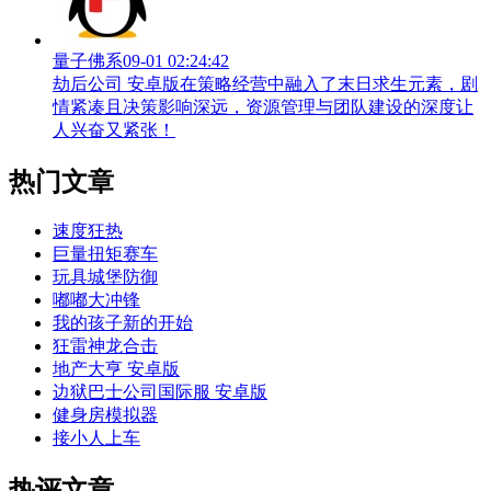
量子佛系
09-01 02:24:42
劫后公司 安卓版在策略经营中融入了末日求生元素，剧
情紧凑且决策影响深远，资源管理与团队建设的深度让
人兴奋又紧张！
热门文章
速度狂热
巨量扭矩赛车
玩具城堡防御
嘟嘟大冲锋
我的孩子新的开始
狂雷神龙合击
地产大亨 安卓版
边狱巴士公司国际服 安卓版
健身房模拟器
接小人上车
热评文章