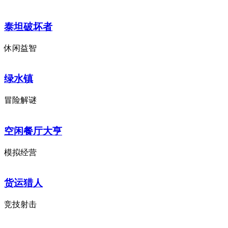
泰坦破坏者
休闲益智
绿水镇
冒险解谜
空闲餐厅大亨
模拟经营
货运猎人
竞技射击