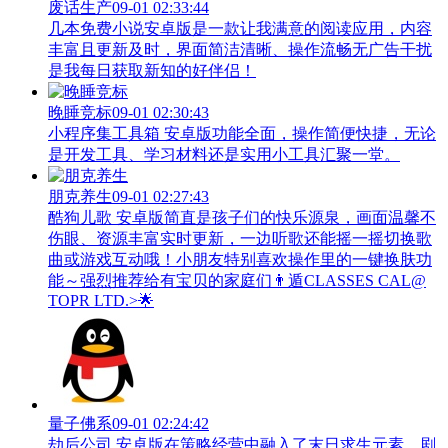
废话生产
09-01 02:33:44
几本免费小说安卓版是一款让我满意的阅读应用，内容
丰富且更新及时，界面简洁清晰、操作流畅无广告干扰
是我每日获取新知的好伴侣！
晚睡竞标
09-01 02:30:43
小程序集工具箱 安卓版功能全面，操作简便快捷，无论
是开发工具、学习材料还是实用小工具汇聚一堂。
朋克养生
09-01 02:27:43
酷狗儿歌 安卓版简直是孩子们的快乐源泉，画面温馨不
伤眼、资源丰富实时更新，一边听歌还能摇一摇切换歌
曲或游戏互动哦！小朋友特别喜欢操作里的一键换肤功
能～强烈推荐给有宝贝的家庭们👨‍遁️CLASSES CAL@
TOPR LTD.>🌟
量子佛系
09-01 02:24:42
劫后公司 安卓版在策略经营中融入了末日求生元素，剧