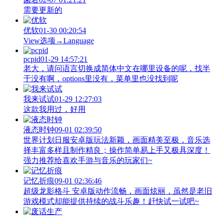
需要更新的
优软
01-30 00:20:54
View‌选项→Language
pcpid
01-29 14:57:21
老大，请问语言切换成简体中文在哪里设备的呢，找半
于没有啊，options里没有，菜单里也没找到呢
我来试试
01-29 12:27:03
这款我用过，好用
液态时钟
09-01 02:39:50
世界计划日服安卓版玩法新颖，画面精美至极，音乐选
择丰富多样且制作精良；操作简单易上手又极具深度！
强力推荐给喜欢手游与音乐的玩家们~
记忆折痕
09-01 02:36:46
超级龙影格斗 安卓版动作流畅，画面炫丽，虽然是老旧
游戏模式却能提供持续的战斗乐趣！赶快试一试吧~