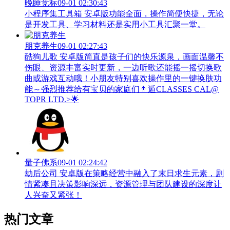
晚睡竞标
09-01 02:30:43
小程序集工具箱 安卓版功能全面，操作简便快捷，无论
是开发工具、学习材料还是实用小工具汇聚一堂。
朋克养生
09-01 02:27:43
酷狗儿歌 安卓版简直是孩子们的快乐源泉，画面温馨不
伤眼、资源丰富实时更新，一边听歌还能摇一摇切换歌
曲或游戏互动哦！小朋友特别喜欢操作里的一键换肤功
能～强烈推荐给有宝贝的家庭们👨‍遁️CLASSES CAL@
TOPR LTD.>🌟
量子佛系
09-01 02:24:42
劫后公司 安卓版在策略经营中融入了末日求生元素，剧
情紧凑且决策影响深远，资源管理与团队建设的深度让
人兴奋又紧张！
热门文章