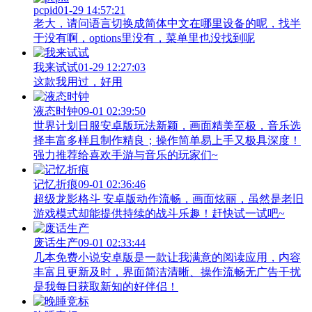
pcpid
01-29 14:57:21
老大，请问语言切换成简体中文在哪里设备的呢，找半
于没有啊，options里没有，菜单里也没找到呢
我来试试
01-29 12:27:03
这款我用过，好用
液态时钟
09-01 02:39:50
世界计划日服安卓版玩法新颖，画面精美至极，音乐选
择丰富多样且制作精良；操作简单易上手又极具深度！
强力推荐给喜欢手游与音乐的玩家们~
记忆折痕
09-01 02:36:46
超级龙影格斗 安卓版动作流畅，画面炫丽，虽然是老旧
游戏模式却能提供持续的战斗乐趣！赶快试一试吧~
废话生产
09-01 02:33:44
几本免费小说安卓版是一款让我满意的阅读应用，内容
丰富且更新及时，界面简洁清晰、操作流畅无广告干扰
是我每日获取新知的好伴侣！