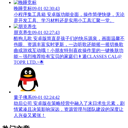
晚睡竞标
09-01 02:30:43
小程序集工具箱 安卓版功能全面，操作简便快捷，无论
是开发工具、学习材料还是实用小工具汇聚一堂。
朋克养生
09-01 02:27:43
酷狗儿歌 安卓版简直是孩子们的快乐源泉，画面温馨不
伤眼、资源丰富实时更新，一边听歌还能摇一摇切换歌
曲或游戏互动哦！小朋友特别喜欢操作里的一键换肤功
能～强烈推荐给有宝贝的家庭们👨‍遁️CLASSES CAL@
TOPR LTD.>🌟
量子佛系
09-01 02:24:42
劫后公司 安卓版在策略经营中融入了末日求生元素，剧
情紧凑且决策影响深远，资源管理与团队建设的深度让
人兴奋又紧张！