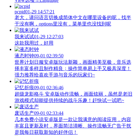
View‌选项→Language
pcpid
01-29 14:57:21
老大，请问语言切换成简体中文在哪里设备的呢，找半
于没有啊，options里没有，菜单里也没找到呢
我来试试
01-29 12:27:03
这款我用过，好用
液态时钟
09-01 02:39:50
世界计划日服安卓版玩法新颖，画面精美至极，音乐选
择丰富多样且制作精良；操作简单易上手又极具深度！
强力推荐给喜欢手游与音乐的玩家们~
记忆折痕
09-01 02:36:46
超级龙影格斗 安卓版动作流畅，画面炫丽，虽然是老旧
游戏模式却能提供持续的战斗乐趣！赶快试一试吧~
废话生产
09-01 02:33:44
几本免费小说安卓版是一款让我满意的阅读应用，内容
丰富且更新及时，界面简洁清晰、操作流畅无广告干扰
是我每日获取新知的好伴侣！