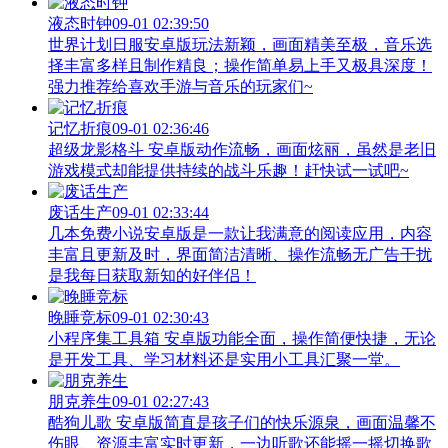
液态时钟
09-01 02:39:50
世界计划日服安卓版玩法新颖，画面精美至极，音乐选
择丰富多样且制作精良；操作简单易上手又极具深度！
强力推荐给喜欢手游与音乐的玩家们~
记忆折痕
09-01 02:36:46
超级龙影格斗 安卓版动作流畅，画面炫丽，虽然是老旧
游戏模式却能提供持续的战斗乐趣！赶快试一试吧~
废话生产
09-01 02:33:44
几本免费小说安卓版是一款让我满意的阅读应用，内容
丰富且更新及时，界面简洁清晰、操作流畅无广告干扰
是我每日获取新知的好伴侣！
晚睡竞标
09-01 02:30:43
小程序集工具箱 安卓版功能全面，操作简便快捷，无论
是开发工具、学习材料还是实用小工具汇聚一堂。
朋克养生
09-01 02:27:43
酷狗儿歌 安卓版简直是孩子们的快乐源泉，画面温馨不
伤眼、资源丰富实时更新，一边听歌还能摇一摇切换歌