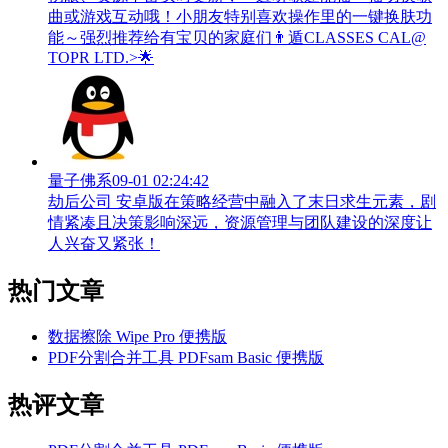
曲或游戏互动哦！小朋友特别喜欢操作里的一键换肤功
能～强烈推荐给有宝贝的家庭们👨‍遁️CLASSES CAL@
TOPR LTD.>🌟
量子佛系
09-01 02:24:42
劫后公司 安卓版在策略经营中融入了末日求生元素，剧
情紧凑且决策影响深远，资源管理与团队建设的深度让
人兴奋又紧张！
热门文章
数据擦除 Wipe Pro 便携版
PDF分割合并工具 PDFsam Basic 便携版
热评文章