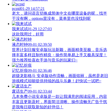
pcpid
01-29 14:57:21
老大，请问语言切换成简体中文在哪里设备的呢，找半
于没有啊，options里没有，菜单里也没找到呢
我来试试
01-29 12:27:03
这款我用过，好用
液态时钟
09-01 02:39:50
世界计划日服安卓版玩法新颖，画面精美至极，音乐选
择丰富多样且制作精良；操作简单易上手又极具深度！
强力推荐给喜欢手游与音乐的玩家们~
记忆折痕
09-01 02:36:46
超级龙影格斗 安卓版动作流畅，画面炫丽，虽然是老旧
游戏模式却能提供持续的战斗乐趣！赶快试一试吧~
废话生产
09-01 02:33:44
几本免费小说安卓版是一款让我满意的阅读应用，内容
丰富且更新及时，界面简洁清晰、操作流畅无广告干扰
是我每日获取新知的好伴侣！