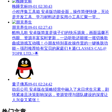
晚睡竞标
09-01 02:30:43
小程序集工具箱 安卓版功能全面，操作简便快捷，无论
是开发工具、学习材料还是实用小工具汇聚一堂。
朋克养生
09-01 02:27:43
酷狗儿歌 安卓版简直是孩子们的快乐源泉，画面温馨不
伤眼、资源丰富实时更新，一边听歌还能摇一摇切换歌
曲或游戏互动哦！小朋友特别喜欢操作里的一键换肤功
能～强烈推荐给有宝贝的家庭们👨‍遁️CLASSES CAL@
TOPR LTD.>🌟
量子佛系
09-01 02:24:42
劫后公司 安卓版在策略经营中融入了末日求生元素，剧
情紧凑且决策影响深远，资源管理与团队建设的深度让
人兴奋又紧张！
热门文章