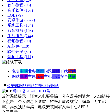
软件教程
(93)
音乐软件
(167)
LOL
(79)
安卓手游
(3327)
系统工具
(184)
影音播放
(168)
生活服务
(244)
视频教程
(90)
AI软件
(110)
软件开发
(84)
音频工具
(111)
免责
申明
业务
合作
问题
反馈
下载
帮助
网站
地图
主题
优美
主机
小鸡
安全
认证
🌳
公安部网络违法犯罪举报网站
蜀ICP备2024051011号
反诈温馨提示：陌生来电要警惕，分享屏幕别随意，未知链接
不点击，个人信息不透露，转账汇款多核实，骗局千万要记
牢。高效预防诈骗，建议安装国家反诈中心APP！