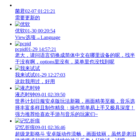
菌君
02-07 01:21:21
需要更新的
优软
01-30 00:20:54
View‌选项→Language
pcpid
01-29 14:57:21
老大，请问语言切换成简体中文在哪里设备的呢，找半
于没有啊，options里没有，菜单里也没找到呢
我来试试
01-29 12:27:03
这款我用过，好用
液态时钟
09-01 02:39:50
世界计划日服安卓版玩法新颖，画面精美至极，音乐选
择丰富多样且制作精良；操作简单易上手又极具深度！
强力推荐给喜欢手游与音乐的玩家们~
记忆折痕
09-01 02:36:46
超级龙影格斗 安卓版动作流畅，画面炫丽，虽然是老旧