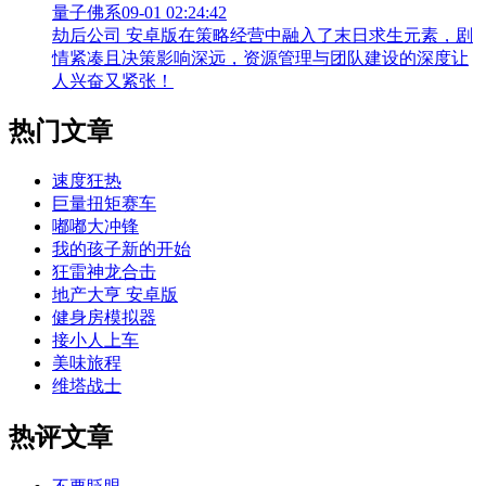
量子佛系
09-01 02:24:42
劫后公司 安卓版在策略经营中融入了末日求生元素，剧
情紧凑且决策影响深远，资源管理与团队建设的深度让
人兴奋又紧张！
热门文章
速度狂热
巨量扭矩赛车
嘟嘟大冲锋
我的孩子新的开始
狂雷神龙合击
地产大亨 安卓版
健身房模拟器
接小人上车
美味旅程
维塔战士
热评文章