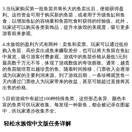
3.当玩家购买第一批鱼苗并将长大的鱼卖出后，便能获得盈
利。这些资金可用于购买新的鱼苗，或者用于升级鱼缸和鱼
食，以增加鱼缸的容纳量和鱼苗吃食时获得的经验值。此外，
玩家还可以购买各类装饰品，提升水族馆的美观度，吸引更多
游客前来参观。
4.水族馆的盈利方式有两种：卖鱼和卖票。玩家可以通过低价
购入鱼苗、高价卖出成鱼来赚取差价，也可以将大鱼留在鱼缸
中展览，吸引游客付费参观。游戏中的鱼苗价格从最低5元到
最高数千万元不等，体现了游戏数值的夸张膨胀。通常，越贵
的鱼苗能培育出越珍贵的鱼。随着时间推移，门票收入会逐渐
成为玩家的主要利润来源。到了游戏后期，一条珍稀观赏鱼一
天内通过门票收入为玩家带来的收益，甚至可能超过直接将其
出售的价格。
5.目前游戏中有超过100种特殊鱼类，这些形态各异、颜色丰
富的鱼类可供玩家收集。每发现一种新鱼，都会被记录在图鉴
中，供玩家逐步收集齐全。
轻松水族馆中文版任务详解