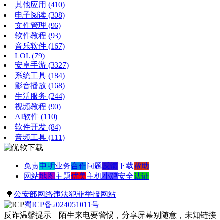
其他应用
(410)
电子阅读
(308)
文件管理
(96)
软件教程
(93)
音乐软件
(167)
LOL
(79)
安卓手游
(3327)
系统工具
(184)
影音播放
(168)
生活服务
(244)
视频教程
(90)
AI软件
(110)
软件开发
(84)
音频工具
(111)
免责
申明
业务
合作
问题
反馈
下载
帮助
网站
地图
主题
优美
主机
小鸡
安全
认证
🌳
公安部网络违法犯罪举报网站
蜀ICP备2024051011号
反诈温馨提示：陌生来电要警惕，分享屏幕别随意，未知链接