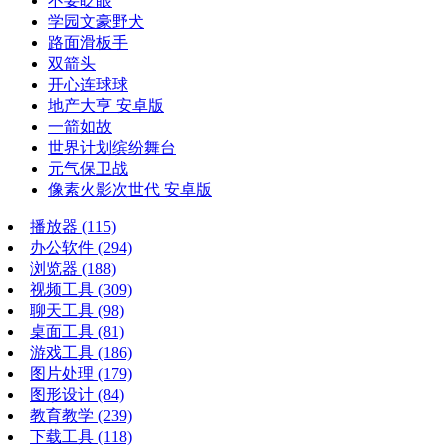
不要眨眼
学园文豪野犬
路面滑板手
双箭头
开心连球球
地产大亨 安卓版
一箭如故
世界计划缤纷舞台
元气保卫战
像素火影次世代 安卓版
播放器
(115)
办公软件
(294)
浏览器
(188)
视频工具
(309)
聊天工具
(98)
桌面工具
(81)
游戏工具
(186)
图片处理
(179)
图形设计
(84)
教育教学
(239)
下载工具
(118)