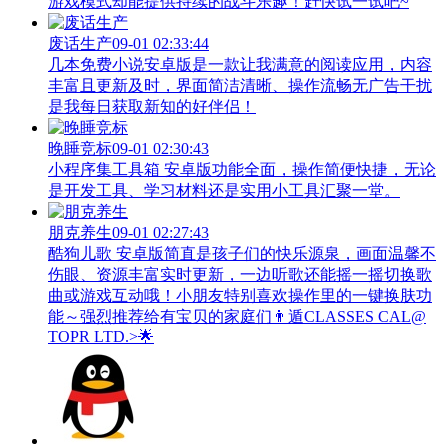
游戏模式却能提供持续的战斗乐趣！赶快试一试吧~
废话生产
09-01 02:33:44
几本免费小说安卓版是一款让我满意的阅读应用，内容
丰富且更新及时，界面简洁清晰、操作流畅无广告干扰
是我每日获取新知的好伴侣！
晚睡竞标
09-01 02:30:43
小程序集工具箱 安卓版功能全面，操作简便快捷，无论
是开发工具、学习材料还是实用小工具汇聚一堂。
朋克养生
09-01 02:27:43
酷狗儿歌 安卓版简直是孩子们的快乐源泉，画面温馨不
伤眼、资源丰富实时更新，一边听歌还能摇一摇切换歌
曲或游戏互动哦！小朋友特别喜欢操作里的一键换肤功
能～强烈推荐给有宝贝的家庭们👨‍遁️CLASSES CAL@
TOPR LTD.>🌟