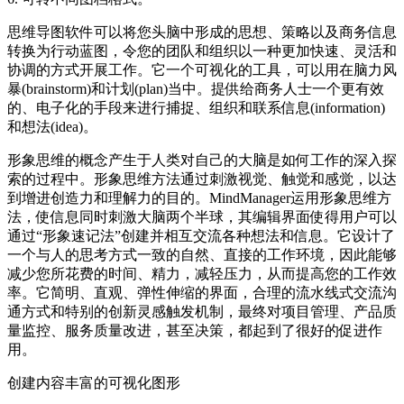
思维导图软件可以将您头脑中形成的思想、策略以及商务信息
转换为行动蓝图，令您的团队和组织以一种更加快速、灵活和
协调的方式开展工作。它一个可视化的工具，可以用在脑力风
暴(brainstorm)和计划(plan)当中。提供给商务人士一个更有效
的、电子化的手段来进行捕捉、组织和联系信息(information)
和想法(idea)。
形象思维的概念产生于人类对自己的大脑是如何工作的深入探
索的过程中。形象思维方法通过刺激视觉、触觉和感觉，以达
到增进创造力和理解力的目的。MindManager运用形象思维方
法，使信息同时刺激大脑两个半球，其编辑界面使得用户可以
通过“形象速记法”创建并相互交流各种想法和信息。它设计了
一个与人的思考方式一致的自然、直接的工作环境，因此能够
减少您所花费的时间、精力，减轻压力，从而提高您的工作效
率。它简明、直观、弹性伸缩的界面，合理的流水线式交流沟
通方式和特别的创新灵感触发机制，最终对项目管理、产品质
量监控、服务质量改进，甚至决策，都起到了很好的促进作
用。
创建内容丰富的可视化图形