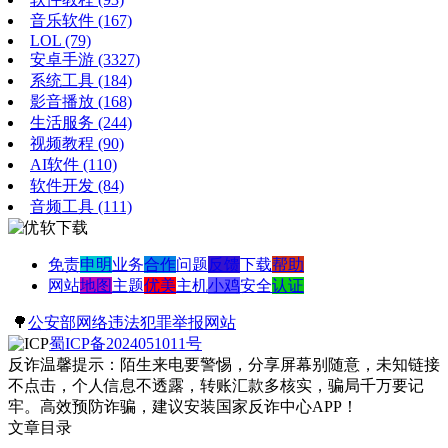
音乐软件
(167)
LOL
(79)
安卓手游
(3327)
系统工具
(184)
影音播放
(168)
生活服务
(244)
视频教程
(90)
AI软件
(110)
软件开发
(84)
音频工具
(111)
免责
申明
业务
合作
问题
反馈
下载
帮助
网站
地图
主题
优美
主机
小鸡
安全
认证
🌳
公安部网络违法犯罪举报网站
蜀ICP备2024051011号
反诈温馨提示：陌生来电要警惕，分享屏幕别随意，未知链接
不点击，个人信息不透露，转账汇款多核实，骗局千万要记
牢。高效预防诈骗，建议安装国家反诈中心APP！
文章目录