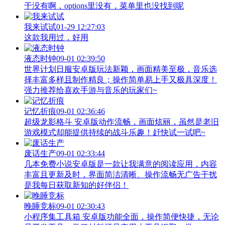
于没有啊，options里没有，菜单里也没找到呢
我来试试
01-29 12:27:03
这款我用过，好用
液态时钟
09-01 02:39:50
世界计划日服安卓版玩法新颖，画面精美至极，音乐选
择丰富多样且制作精良；操作简单易上手又极具深度！
强力推荐给喜欢手游与音乐的玩家们~
记忆折痕
09-01 02:36:46
超级龙影格斗 安卓版动作流畅，画面炫丽，虽然是老旧
游戏模式却能提供持续的战斗乐趣！赶快试一试吧~
废话生产
09-01 02:33:44
几本免费小说安卓版是一款让我满意的阅读应用，内容
丰富且更新及时，界面简洁清晰、操作流畅无广告干扰
是我每日获取新知的好伴侣！
晚睡竞标
09-01 02:30:43
小程序集工具箱 安卓版功能全面，操作简便快捷，无论