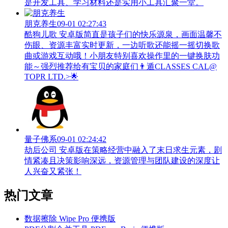
是开发工具、学习材料还是实用小工具汇聚一堂。
朋克养生
09-01 02:27:43
酷狗儿歌 安卓版简直是孩子们的快乐源泉，画面温馨不
伤眼、资源丰富实时更新，一边听歌还能摇一摇切换歌
曲或游戏互动哦！小朋友特别喜欢操作里的一键换肤功
能～强烈推荐给有宝贝的家庭们👨‍遁️CLASSES CAL@
TOPR LTD.>🌟
量子佛系
09-01 02:24:42
劫后公司 安卓版在策略经营中融入了末日求生元素，剧
情紧凑且决策影响深远，资源管理与团队建设的深度让
人兴奋又紧张！
热门文章
数据擦除 Wipe Pro 便携版