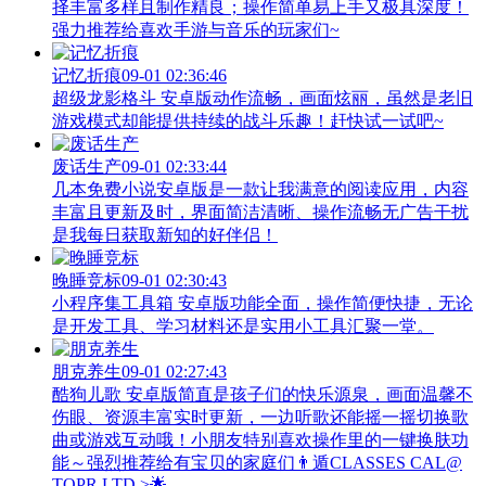
择丰富多样且制作精良；操作简单易上手又极具深度！
强力推荐给喜欢手游与音乐的玩家们~
记忆折痕
09-01 02:36:46
超级龙影格斗 安卓版动作流畅，画面炫丽，虽然是老旧
游戏模式却能提供持续的战斗乐趣！赶快试一试吧~
废话生产
09-01 02:33:44
几本免费小说安卓版是一款让我满意的阅读应用，内容
丰富且更新及时，界面简洁清晰、操作流畅无广告干扰
是我每日获取新知的好伴侣！
晚睡竞标
09-01 02:30:43
小程序集工具箱 安卓版功能全面，操作简便快捷，无论
是开发工具、学习材料还是实用小工具汇聚一堂。
朋克养生
09-01 02:27:43
酷狗儿歌 安卓版简直是孩子们的快乐源泉，画面温馨不
伤眼、资源丰富实时更新，一边听歌还能摇一摇切换歌
曲或游戏互动哦！小朋友特别喜欢操作里的一键换肤功
能～强烈推荐给有宝贝的家庭们👨‍遁️CLASSES CAL@
TOPR LTD.>🌟