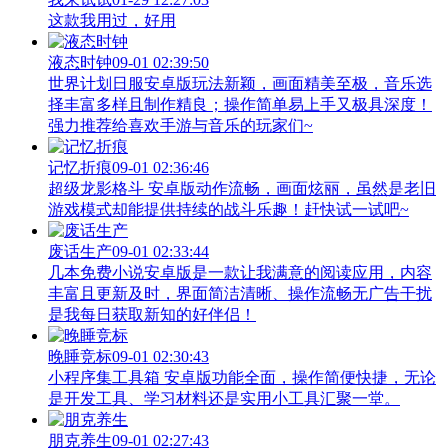
这款我用过，好用
液态时钟
09-01 02:39:50
世界计划日服安卓版玩法新颖，画面精美至极，音乐选
择丰富多样且制作精良；操作简单易上手又极具深度！
强力推荐给喜欢手游与音乐的玩家们~
记忆折痕
09-01 02:36:46
超级龙影格斗 安卓版动作流畅，画面炫丽，虽然是老旧
游戏模式却能提供持续的战斗乐趣！赶快试一试吧~
废话生产
09-01 02:33:44
几本免费小说安卓版是一款让我满意的阅读应用，内容
丰富且更新及时，界面简洁清晰、操作流畅无广告干扰
是我每日获取新知的好伴侣！
晚睡竞标
09-01 02:30:43
小程序集工具箱 安卓版功能全面，操作简便快捷，无论
是开发工具、学习材料还是实用小工具汇聚一堂。
朋克养生
09-01 02:27:43