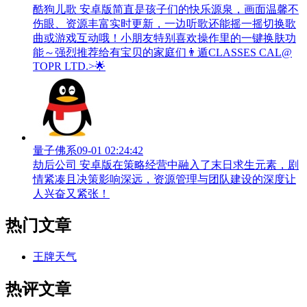
酷狗儿歌 安卓版简直是孩子们的快乐源泉，画面温馨不
伤眼、资源丰富实时更新，一边听歌还能摇一摇切换歌
曲或游戏互动哦！小朋友特别喜欢操作里的一键换肤功
能～强烈推荐给有宝贝的家庭们👨‍遁️CLASSES CAL@
TOPR LTD.>🌟
量子佛系
09-01 02:24:42
劫后公司 安卓版在策略经营中融入了末日求生元素，剧
情紧凑且决策影响深远，资源管理与团队建设的深度让
人兴奋又紧张！
热门文章
王牌天气
热评文章