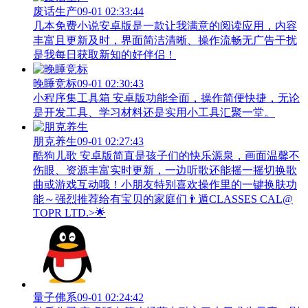
废话生产
09-01 02:33:44
几本免费小说安卓版是一款让我满意的阅读应用，内容
丰富且更新及时，界面简洁清晰、操作流畅无广告干扰
是我每日获取新知的好伴侣！
晚睡竞标
09-01 02:30:43
小程序集工具箱 安卓版功能全面，操作简便快捷，无论
是开发工具、学习材料还是实用小工具汇聚一堂。
朋克养生
09-01 02:27:43
酷狗儿歌 安卓版简直是孩子们的快乐源泉，画面温馨不
伤眼、资源丰富实时更新，一边听歌还能摇一摇切换歌
曲或游戏互动哦！小朋友特别喜欢操作里的一键换肤功
能～强烈推荐给有宝贝的家庭们👨‍遁️CLASSES CAL@
TOPR LTD.>🌟
量子佛系
09-01 02:24:42