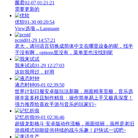
菌君
02-07 01:21:21
需要更新的
优软
01-30 00:20:54
View‌选项→Language
pcpid
01-29 14:57:21
老大，请问语言切换成简体中文在哪里设备的呢，找半
于没有啊，options里没有，菜单里也没找到呢
我来试试
01-29 12:27:03
这款我用过，好用
液态时钟
09-01 02:39:50
世界计划日服安卓版玩法新颖，画面精美至极，音乐选
择丰富多样且制作精良；操作简单易上手又极具深度！
强力推荐给喜欢手游与音乐的玩家们~
记忆折痕
09-01 02:36:46
超级龙影格斗 安卓版动作流畅，画面炫丽，虽然是老旧
游戏模式却能提供持续的战斗乐趣！赶快试一试吧~