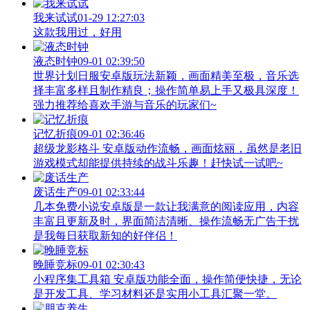
我来试试
01-29 12:27:03
这款我用过，好用
液态时钟
09-01 02:39:50
世界计划日服安卓版玩法新颖，画面精美至极，音乐选
择丰富多样且制作精良；操作简单易上手又极具深度！
强力推荐给喜欢手游与音乐的玩家们~
记忆折痕
09-01 02:36:46
超级龙影格斗 安卓版动作流畅，画面炫丽，虽然是老旧
游戏模式却能提供持续的战斗乐趣！赶快试一试吧~
废话生产
09-01 02:33:44
几本免费小说安卓版是一款让我满意的阅读应用，内容
丰富且更新及时，界面简洁清晰、操作流畅无广告干扰
是我每日获取新知的好伴侣！
晚睡竞标
09-01 02:30:43
小程序集工具箱 安卓版功能全面，操作简便快捷，无论
是开发工具、学习材料还是实用小工具汇聚一堂。