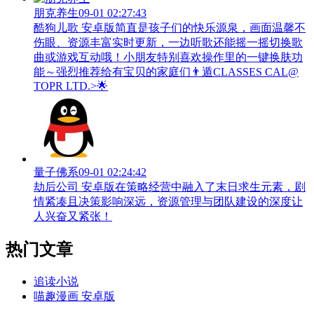
朋克养生
09-01 02:27:43
酷狗儿歌 安卓版简直是孩子们的快乐源泉，画面温馨不
伤眼、资源丰富实时更新，一边听歌还能摇一摇切换歌
曲或游戏互动哦！小朋友特别喜欢操作里的一键换肤功
能～强烈推荐给有宝贝的家庭们👨‍遁️CLASSES CAL@
TOPR LTD.>🌟
量子佛系
09-01 02:24:42
劫后公司 安卓版在策略经营中融入了末日求生元素，剧
情紧凑且决策影响深远，资源管理与团队建设的深度让
人兴奋又紧张！
热门文章
追读小说
喵趣漫画 安卓版