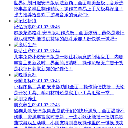
世界计划日服安卓版玩法新颖，画面精美至极，音乐选
择丰富多样且制作精良；操作简单易上手又极具深度！
强力推荐给喜欢手游与音乐的玩家们~
记忆折痕
09-01 02:36:46
超级龙影格斗 安卓版动作流畅，画面炫丽，虽然是老旧
游戏模式却能提供持续的战斗乐趣！赶快试一试吧~
废话生产
09-01 02:33:44
几本免费小说安卓版是一款让我满意的阅读应用，内容
丰富且更新及时，界面简洁清晰、操作流畅无广告干扰
是我每日获取新知的好伴侣！
晚睡竞标
09-01 02:30:43
小程序集工具箱 安卓版功能全面，操作简便快捷，无论
是开发工具、学习材料还是实用小工具汇聚一堂。
朋克养生
09-01 02:27:43
酷狗儿歌 安卓版简直是孩子们的快乐源泉，画面温馨不
伤眼、资源丰富实时更新，一边听歌还能摇一摇切换歌
曲或游戏互动哦！小朋友特别喜欢操作里的一键换肤功