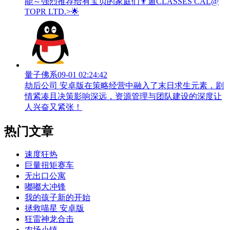
能～强烈推荐给有宝贝的家庭们👨‍遁️CLASSES CAL@
TOPR LTD.>🌟
量子佛系
09-01 02:24:42
劫后公司 安卓版在策略经营中融入了末日求生元素，剧
情紧凑且决策影响深远，资源管理与团队建设的深度让
人兴奋又紧张！
热门文章
速度狂热
巨量扭矩赛车
无出口公寓
嘟嘟大冲锋
我的孩子新的开始
拯救喵星 安卓版
狂雷神龙合击
农场小镇