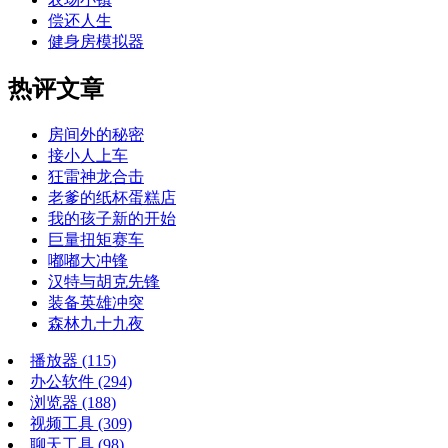
偿还人生
健身房模拟器
热评文章
房间外的秘密
接小人上车
狂雷神龙合击
老爹的纸杯蛋糕店
我的孩子新的开始
巨量扭矩赛车
嘟嘟大冲锋
汉特与胡克先锋
装备英雄冲突
森林九十九夜
播放器
(115)
办公软件
(294)
浏览器
(188)
视频工具
(309)
聊天工具
(98)