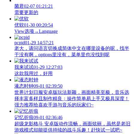
菌君
02-07 01:21:21
需要更新的
优软
01-30 00:20:54
View‌选项→Language
pcpid
01-29 14:57:21
老大，请问语言切换成简体中文在哪里设备的呢，找半
于没有啊，options里没有，菜单里也没找到呢
我来试试
01-29 12:27:03
这款我用过，好用
液态时钟
09-01 02:39:50
世界计划日服安卓版玩法新颖，画面精美至极，音乐选
择丰富多样且制作精良；操作简单易上手又极具深度！
强力推荐给喜欢手游与音乐的玩家们~
记忆折痕
09-01 02:36:46
超级龙影格斗 安卓版动作流畅，画面炫丽，虽然是老旧
游戏模式却能提供持续的战斗乐趣！赶快试一试吧~