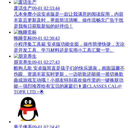
废话生产
09-01 02:33:44
几本免费小说安卓版是一款让我满意的阅读应用，内容
丰富且更新及时，界面简洁清晰、操作流畅无广告干扰
是我每日获取新知的好伴侣！
晚睡竞标
09-01 02:30:43
小程序集工具箱 安卓版功能全面，操作简便快捷，无论
是开发工具、学习材料还是实用小工具汇聚一堂。
朋克养生
09-01 02:27:43
酷狗儿歌 安卓版简直是孩子们的快乐源泉，画面温馨不
伤眼、资源丰富实时更新，一边听歌还能摇一摇切换歌
曲或游戏互动哦！小朋友特别喜欢操作里的一键换肤功
能～强烈推荐给有宝贝的家庭们👨‍遁️CLASSES CAL@
TOPR LTD.>🌟
量子佛系
09-01 02:24:42