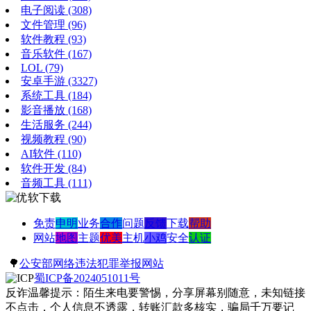
电子阅读
(308)
文件管理
(96)
软件教程
(93)
音乐软件
(167)
LOL
(79)
安卓手游
(3327)
系统工具
(184)
影音播放
(168)
生活服务
(244)
视频教程
(90)
AI软件
(110)
软件开发
(84)
音频工具
(111)
免责
申明
业务
合作
问题
反馈
下载
帮助
网站
地图
主题
优美
主机
小鸡
安全
认证
🌳
公安部网络违法犯罪举报网站
蜀ICP备2024051011号
反诈温馨提示：陌生来电要警惕，分享屏幕别随意，未知链接
不点击，个人信息不透露，转账汇款多核实，骗局千万要记