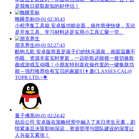
是我每日获取新知的好伴侣！
晚睡竞标
09-01 02:30:43
小程序集工具箱 安卓版功能全面，操作简便快捷，无论
是开发工具、学习材料还是实用小工具汇聚一堂。
朋克养生
09-01 02:27:43
酷狗儿歌 安卓版简直是孩子们的快乐源泉，画面温馨不
伤眼、资源丰富实时更新，一边听歌还能摇一摇切换歌
曲或游戏互动哦！小朋友特别喜欢操作里的一键换肤功
能～强烈推荐给有宝贝的家庭们👨‍遁️CLASSES CAL@
TOPR LTD.>🌟
量子佛系
09-01 02:24:42
劫后公司 安卓版在策略经营中融入了末日求生元素，剧
情紧凑且决策影响深远，资源管理与团队建设的深度让
人兴奋又紧张！