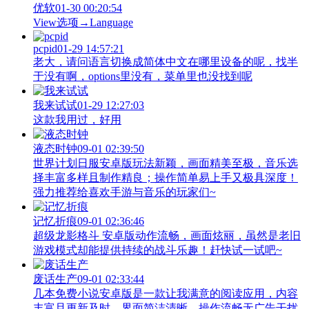
优软
01-30 00:20:54
View‌选项→Language
pcpid
01-29 14:57:21
老大，请问语言切换成简体中文在哪里设备的呢，找半
于没有啊，options里没有，菜单里也没找到呢
我来试试
01-29 12:27:03
这款我用过，好用
液态时钟
09-01 02:39:50
世界计划日服安卓版玩法新颖，画面精美至极，音乐选
择丰富多样且制作精良；操作简单易上手又极具深度！
强力推荐给喜欢手游与音乐的玩家们~
记忆折痕
09-01 02:36:46
超级龙影格斗 安卓版动作流畅，画面炫丽，虽然是老旧
游戏模式却能提供持续的战斗乐趣！赶快试一试吧~
废话生产
09-01 02:33:44
几本免费小说安卓版是一款让我满意的阅读应用，内容
丰富且更新及时，界面简洁清晰、操作流畅无广告干扰