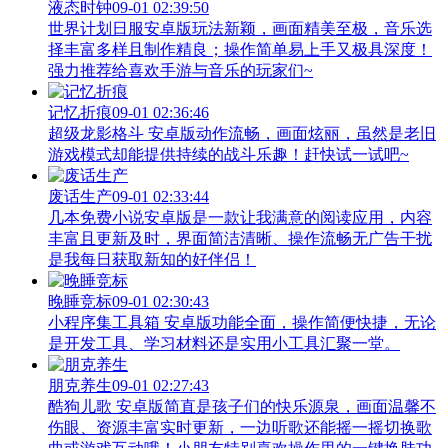
液态时钟
09-01 02:39:50
世界计划日服安卓版玩法新颖，画面精美至极，音乐选
择丰富多样且制作精良；操作简单易上手又极具深度！
强力推荐给喜欢手游与音乐的玩家们~
记忆折痕
09-01 02:36:46
超级龙影格斗 安卓版动作流畅，画面炫丽，虽然是老旧
游戏模式却能提供持续的战斗乐趣！赶快试一试吧~
废话生产
09-01 02:33:44
几本免费小说安卓版是一款让我满意的阅读应用，内容
丰富且更新及时，界面简洁清晰、操作流畅无广告干扰
是我每日获取新知的好伴侣！
晚睡竞标
09-01 02:30:43
小程序集工具箱 安卓版功能全面，操作简便快捷，无论
是开发工具、学习材料还是实用小工具汇聚一堂。
朋克养生
09-01 02:27:43
酷狗儿歌 安卓版简直是孩子们的快乐源泉，画面温馨不
伤眼、资源丰富实时更新，一边听歌还能摇一摇切换歌