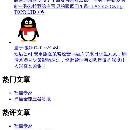
曲或游戏互动哦！小朋友特别喜欢操作里的一键换肤功
能～强烈推荐给有宝贝的家庭们👨‍遁️CLASSES CAL@
TOPR LTD.>🌟
量子佛系
09-01 02:24:42
劫后公司 安卓版在策略经营中融入了末日求生元素，剧
情紧凑且决策影响深远，资源管理与团队建设的深度让
人兴奋又紧张！
热门文章
扫描专家
扫描全能王谷歌版
热评文章
扫描专家