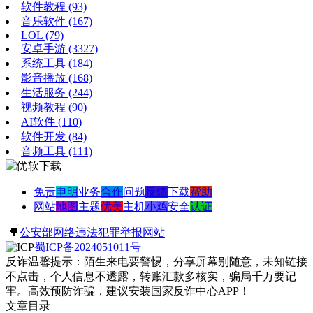
软件教程
(93)
音乐软件
(167)
LOL
(79)
安卓手游
(3327)
系统工具
(184)
影音播放
(168)
生活服务
(244)
视频教程
(90)
AI软件
(110)
软件开发
(84)
音频工具
(111)
免责
申明
业务
合作
问题
反馈
下载
帮助
网站
地图
主题
优美
主机
小鸡
安全
认证
🌳
公安部网络违法犯罪举报网站
蜀ICP备2024051011号
反诈温馨提示：陌生来电要警惕，分享屏幕别随意，未知链接
不点击，个人信息不透露，转账汇款多核实，骗局千万要记
牢。高效预防诈骗，建议安装国家反诈中心APP！
文章目录