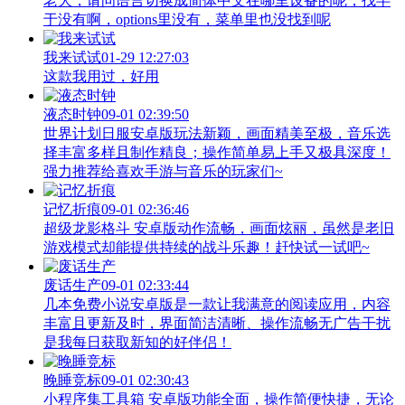
老大，请问语言切换成简体中文在哪里设备的呢，找半
于没有啊，options里没有，菜单里也没找到呢
我来试试
01-29 12:27:03
这款我用过，好用
液态时钟
09-01 02:39:50
世界计划日服安卓版玩法新颖，画面精美至极，音乐选
择丰富多样且制作精良；操作简单易上手又极具深度！
强力推荐给喜欢手游与音乐的玩家们~
记忆折痕
09-01 02:36:46
超级龙影格斗 安卓版动作流畅，画面炫丽，虽然是老旧
游戏模式却能提供持续的战斗乐趣！赶快试一试吧~
废话生产
09-01 02:33:44
几本免费小说安卓版是一款让我满意的阅读应用，内容
丰富且更新及时，界面简洁清晰、操作流畅无广告干扰
是我每日获取新知的好伴侣！
晚睡竞标
09-01 02:30:43
小程序集工具箱 安卓版功能全面，操作简便快捷，无论