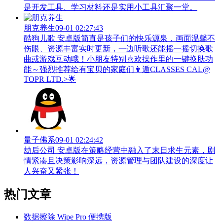
是开发工具、学习材料还是实用小工具汇聚一堂。
朋克养生
09-01 02:27:43
酷狗儿歌 安卓版简直是孩子们的快乐源泉，画面温馨不
伤眼、资源丰富实时更新，一边听歌还能摇一摇切换歌
曲或游戏互动哦！小朋友特别喜欢操作里的一键换肤功
能～强烈推荐给有宝贝的家庭们👨‍遁️CLASSES CAL@
TOPR LTD.>🌟
量子佛系
09-01 02:24:42
劫后公司 安卓版在策略经营中融入了末日求生元素，剧
情紧凑且决策影响深远，资源管理与团队建设的深度让
人兴奋又紧张！
热门文章
数据擦除 Wipe Pro 便携版