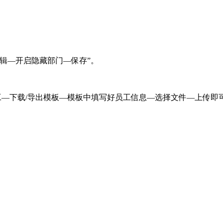
辑—开启隐藏部门—保存”。
工—下载/导出模板—模板中填写好员工信息—选择文件—上传即可